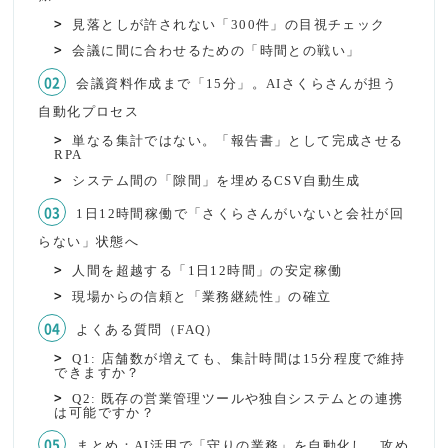
見落としが許されない「300件」の目視チェック
会議に間に合わせるための「時間との戦い」
会議資料作成まで「15分」。AIさくらさんが担う
自動化プロセス
単なる集計ではない。「報告書」として完成させる
RPA
システム間の「隙間」を埋めるCSV自動生成
1日12時間稼働で「さくらさんがいないと会社が回
らない」状態へ
人間を超越する「1日12時間」の安定稼働
現場からの信頼と「業務継続性」の確立
よくある質問（FAQ）
Q1: 店舗数が増えても、集計時間は15分程度で維持
できますか？
Q2: 既存の営業管理ツールや独自システムとの連携
は可能ですか？
まとめ：AI活用で「守りの業務」を自動化し、攻め