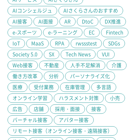
AIコンシェルジュ
AIさくらさんのおすすめ
AI接客
AI面接
AR
DtoC
DX推進
e-スポーツ
e-ラーニング
EC
Fintech
IoT
MaaS
RPA
rwssstest
SDGs
Society 5.0
SX
Tech News
VUI
Web接客
不動産
人手不足解消
介護
働き方改革
分析
パーソナライズ化
医療
受付業務
在庫管理
多言語
オンライン学習
ハラスメント対策
小売
広告
店舗
採用・面接
接客
バーチャル接客
アバター接客
リモート接客（オンライン接客・遠隔接客）