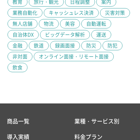
教育
旅行・観光
日程調整
案内
業務自動化
キャッシュレス決済
災害対策
無人店舗
物流
美容
自動運転
自治体DX
ビッグデータ解析
運送
金融
鉄道
録画面接
防災
防犯
非対面
オンライン面接・リモート面接
飲食
商品一覧
業種・サービス別
導入実績
料金プラン