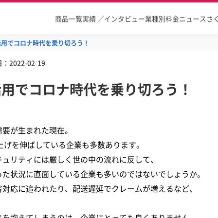
商品一覧
実績 ／インタビュー
業種別
料金
ニュース
さ
I活用でコロナ時代を乗り切ろう！
日：
2022-02-19
I活用でコロナ時代を乗り切ろう！
需要が生まれた現在。
上げを伸ばしている企業も多数あります。
キュリティには厳しく世の中の流れに反して、
った状況に直面している企業も多いのではないでしょうか。
客対応に追われたり、配送遅延でクレームが増えるなど、
スを抱えてしまうのは、企業にとっても良くありません。