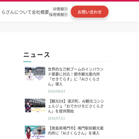
IR情報
くらさんについて
会社概要
お問い合わせ
採用情報
ニュース
世界的な刀剣ブームのインバウン
ド需要に対応！関市観光案内所
「せきてらす」に「AIさくらさ
ん」導入
2026/08/03
【観光DX】湯沢町、AI観光コンシ
ェルジュ「おでかけモビさくらさ
ん」を提供開始
2026/07/21
【徳島県鳴門市】鳴門駅前観光案
内所に「AIさくらさん」を導入