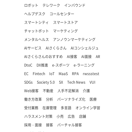
ロボット
テレワーク
インバウンド
ヘルプデスク
コールセンター
スマートシティ
スマートストア
チャットボット
マーケティング
メンタルヘルス
アンノウンマーケティング
AIサービス
AIさくらさん
AIコンシェルジュ
AIさくらさんのおすすめ
AI接客
AI面接
AR
DtoC
DX推進
e-スポーツ
e-ラーニング
EC
Fintech
IoT
MaaS
RPA
rwssstest
SDGs
Society 5.0
SX
Tech News
VUI
Web接客
不動産
人手不足解消
介護
働き方改革
分析
パーソナライズ化
医療
受付業務
在庫管理
多言語
オンライン学習
ハラスメント対策
小売
広告
店舗
採用・面接
接客
バーチャル接客