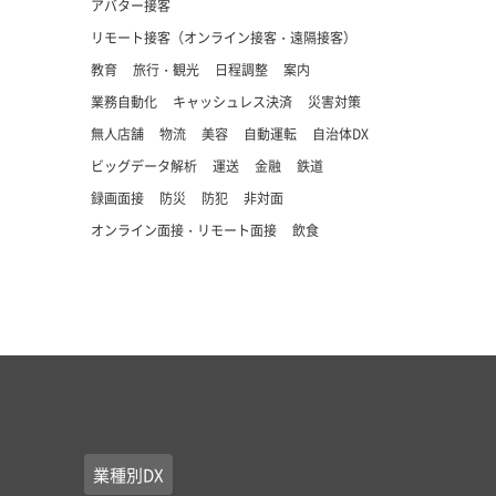
アバター接客
リモート接客（オンライン接客・遠隔接客）
教育
旅行・観光
日程調整
案内
業務自動化
キャッシュレス決済
災害対策
無人店舗
物流
美容
自動運転
自治体DX
ビッグデータ解析
運送
金融
鉄道
録画面接
防災
防犯
非対面
オンライン面接・リモート面接
飲食
業種別DX