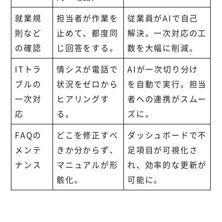
就業規
担当者が作業を
従業員がAIで自己
則など
止めて、都度同
解決。一次対応の工
の確認
じ回答をする。
数を大幅に削減。
ITトラ
情シスが電話で
AIが一次切り分け
ブルの
状況をゼロから
を自動で実行。担当
一次対
ヒアリングす
者への連携がスムー
応
る。
ズに。
FAQの
どこを修正すべ
ダッシュボードで不
メンテ
きか分からず、
足項目が可視化さ
ナンス
マニュアルが形
れ、効率的な更新が
骸化。
可能に。