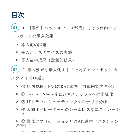
目次
1. 【事例】バックオフィス部門における社内チャ
ットボットの導入効果
導入前の課題
導入とカスタマイズの実施
導入後の成果（定量的効果）
2. 導入効果を最大化する「社内チャットボット カ
スタマイズ10選」
① 社内規程・FAQのRAG連携（自動回答の強化）
② Teams / Slack等ビジネスチャットへの常駐化
③ ITトラブルシューティングのシナリオ分岐
④ 人間オペレーターへのシームレスなエスカレーシ
ョン
⑤ 業務アプリケーションとのAPI連携（アクション
の実行）