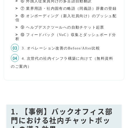
⑥ 外国人従業員向けの多言語自動翻訳
⑦ 業界用語・社内固有の略語（同義語）辞書の登録
⑧ オンボーディング（新入社員向け）のプッシュ配
信
⑨ ヘルプデスクツールへの自動チケット起票
⑩ フィードバック（VoC）収集とダッシュボード分
析
3. オペレーション改善のBefore/After比較
4. 次世代の社内インフラ構築に向けて（無料資料
のご案内）
1. 【事例】バックオフィス部
門における社内チャットボッ