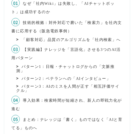
なぜ「社内Wiki」は失敗し、「AIチャットボッ
ト」は成功するのか
技術的根拠：対外対応で磨いた「検索力」を社内文
書に応用する（阪急電鉄事例）
「顧客対応」品質のアルゴリズムを「社内検索」へ
【実践編】ナレッジを「言語化」させる3つのAI活
用パターン
パターン1：日報・チャットログからの「文脈推
測」
パターン2：ベテランへの「AIインタビュー」
パターン3：AIのミスを人間が正す「相互評価サイ
クル」
導入効果：検索時間が短縮され、新人の即戦力化が
進む
まとめ：ナレッジは「書く」ものではなく「AIと育
てる」ものへ