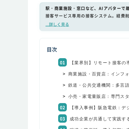
駅・商業施設・窓口など、AIアバターで
接客サービス専用の接客システム。経費
...詳しく見る
目次
【業界別】リモート接客の
商業施設・百貨店：インフ
鉄道・公共交通機関：多言
小売・家電量販店：専門ス
【導入事例】阪急電鉄：デ
成功企業が共通して実践す