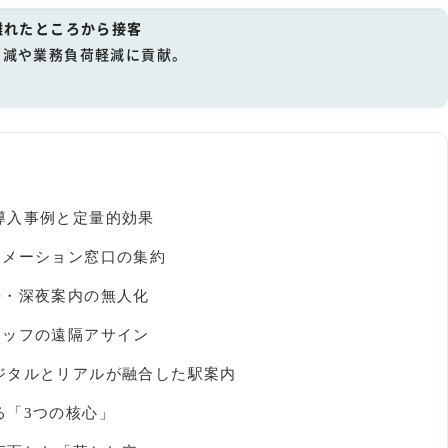
離れたところから接客
削減や業務負荷軽減に貢献。
導入事例と定量的効果
ォメーション窓口の集約
語・深夜案内の無人化
タッフの遠隔アサイン
ジタルとリアルが融合した駅案内
る「3つの核心」