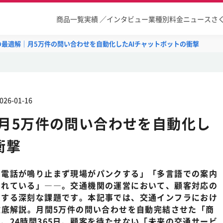
商品一覧
実績 ／インタビュー
業種別
料金
ニュース
さ
の最適解｜月5万件の問い合わせを自動化したAIチャットボットの衝撃
026-01-16
月5万件の問い合わせを自動化し
衝撃
、電話が鳴り止まず現場がパンクする」「多言語での案内
られている」――。交通機関の運営において、顧客対応の
右する深刻な課題です。本記事では、交通インフラにおけ
徹底解説。月間5万件の問い合わせを自動完結させた「商
、24時間365日、顧客を待たせない「未来の交通サービ