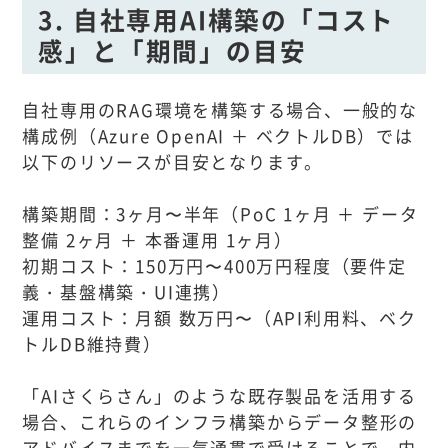
3. 自社専用AI構築の「コスト
感」と「期間」の目安
自社専用のRAG環境を構築する場合、一般的な
構成例（Azure OpenAI ＋ ベクトルDB）では
以下のリソースが目安となります。
構築期間：3ヶ月〜半年（PoC 1ヶ月 ＋ データ
整備 2ヶ月 ＋ 本番運用 1ヶ月）
初期コスト：150万円〜400万円程度（要件定
義・基盤構築・UI連携）
運用コスト：月額 数万円〜（API利用料、ベク
トルDB維持費）
「AIさくらさん」のような既存製品を活用する
場合、これらのインフラ構築からデータ整形の
アドバイスまでを一気通貫で受けることで、内