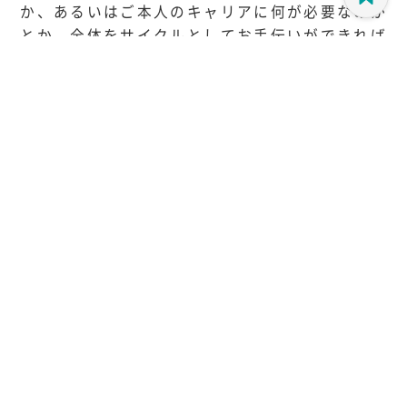
か、あるいはご本人のキャリアに何が必要なのか
とか、全体をサイクルとしてお手伝いができれば
なと思っています。
曽和
：
そういうキャリアアドバイザーさんとして、さく
らさんがいてくれるといいですね。ちょっと理想
像のようですが、選んだ道が1回目でぴたっとき
てキャリアを積み上げていくほうが、能力開発の
観点からは良かったりすると思います。大企業に
せよベンチャーにせよ、適した人たちが入ること
で、可能性を最大化させて欲しいですよね。
さくら
：
応募する人が自信をもって判断できて、入ってか
らも頑張れるという世の中になれば、私もうれし