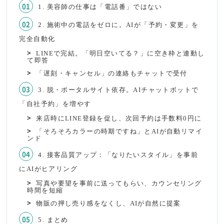
1. 美容師の仕事は「電話番」ではない
2. 施術中の電話をゼロに。AIが「予約・変更」を
完全自動化
LINEで完結。「明日空いてる？」に空き枠と連動し
て即答
「遅刻・キャンセル」の連絡もチャットで受付
3. 脱・ポータルサイト依存。AIチャットボットで
「自社予約」を増やす
来店時にLINE登録を促し、次回予約は手数料0円に
「そろそろカラーの時期ですね」とAIが自動リマイ
ンド
4. 接客品質アップ：「なりたいスタイル」を事前
にAIがヒアリング
写真や要望を事前に送ってもらい、カウンセリング
時間を短縮
物販の押し売り感をなくし、AIが自然に提案
5. まとめ