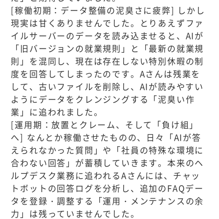
[稼働初期：データ整備の泥臭さに疲弊] しかし
現実は甘くありませんでした。とりあえずファ
イルサーバーのデータを読み込ませると、AIが
「旧バージョンの就業規則」と「最新の就業規
則」を混同し、現在は存在しない特別休暇の制
度を回答してしまったのです。Aさんは残業を
して、古いファイルを削除し、AIが読みやすい
ようにデータをクレンジングする「泥臭い作
業」に追われました。
[運用期：放置とクレーム、そして「負け組」
へ] なんとか稼働させたものの、日々「AIが答
えられなかった質問」や「社員の特殊な環境に
合わない回答」が蓄積していきます。本来のヘ
ルプデスク業務に追われるAさんには、チャッ
トボットの回答ログを分析し、追加のFAQデー
タを登録・調整する「運用・メンテナンスの余
力」は残っていませんでした。