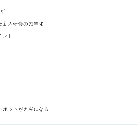
分析
た新人研修の効率化
イント
か
トボットがカギになる