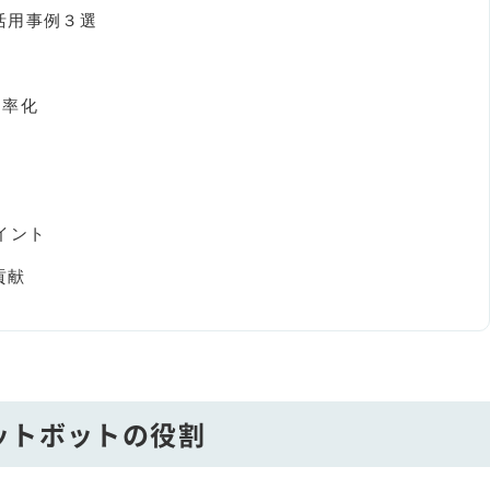
活用事例３選
効率化
イント
貢献
ットボットの役割