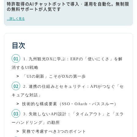
特許取得のAIチャットボットで導入・運用を自動化。無制限
の無料サポートが人気です
...詳しく見る
目次
1. 九州観光DXに学ぶ：ERPの「使いにくさ」を解
消するUI戦略
「UIの刷新」こそがDXの第一歩
2. 連携の仕組みとセキュリティ：APIがつなぐ「セ
キュアな対話」
技術的な構成要素（SSO・OAuth・パススルー）
3. 失敗しないAPI設計：「タイムアウト」と「エラ
ーハンドリング」の勘所
実務で考慮すべき3つのポイント