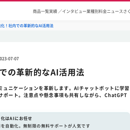
商品一覧
実績 ／インタビュー
業種別
料金
ニュース
さ
で進化！社内での革新的なAI活用法
023-07-07
内での革新的なAI活用法
コミュニケーションを革新します。AIチャットボットに学習
がサポート。注意点や懸念事項も共有しながら、ChatGPT
化はAIにお任せ
用を自動化。無制限の無料サポートが人気です