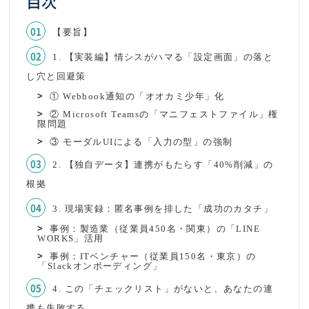
目次
【要旨】
1. 【実装編】情シスがハマる「設定画面」の落と
し穴と回避策
① Webhook通知の「オオカミ少年」化
② Microsoft Teamsの「マニフェストファイル」権
限問題
③ モーダルUIによる「入力の型」の強制
2. 【独自データ】連携がもたらす「40%削減」の
根拠
3. 現場実録：匿名事例を排した「成功のカタチ」
事例：製造業（従業員450名・関東）の「LINE
WORKS」活用
事例：ITベンチャー（従業員150名・東京）の
「Slackオンボーディング」
4. この「チェックリスト」がないと、あなたの連
携も失敗する