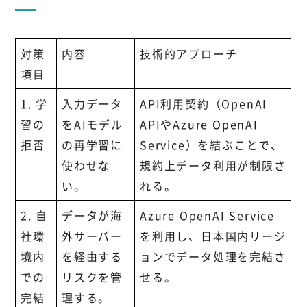
対策
内容
技術的アプローチ
項目
1. 学
入力データ
API利用契約（OpenAI
習の
をAIモデル
APIやAzure OpenAI
拒否
の再学習に
Service）を結ぶことで、
使わせな
規約上データ利用が制限さ
い。
れる。
2. 自
データが海
Azure OpenAI Service
社環
外サーバー
を利用し、日本国内リージ
境内
を経由する
ョンでデータ処理を完結さ
での
リスクを管
せる。
完結
理する。