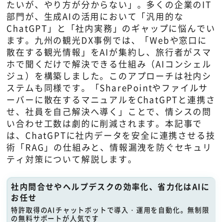
たいが、やり方が分からない」。多くの企業のIT
部門が、生成AIの活用において「汎用的な
ChatGPT」と「社内実務」のギャップに悩んでい
ます。九州の観光DX事例では、「Webや窓口に
散在する観光情報」をAIが集約し、旅行者がスマ
ホで聞くだけで解決できる仕組み（AIコンシェル
ジュ）を構築しました。このアプローチは社内シ
ステムも同様です。「SharePointやファイルサ
ーバーに散在するマニュアルをChatGPTと連携さ
せ、社員を自己解決へ導く」ことで、情シスの問
い合わせ工数は劇的に削減されます。本記事で
は、ChatGPTに社内データを安全に連携させる技
術「RAG」の仕組みと、情報漏洩を防ぐセキュリ
ティ対策について解説します。
社内問合せやヘルプデスクの効率化、省力化はAIに
お任せ
特許取得のAIチャットボットで導入・運用を自動化。無制限
の無料サポートが人気です