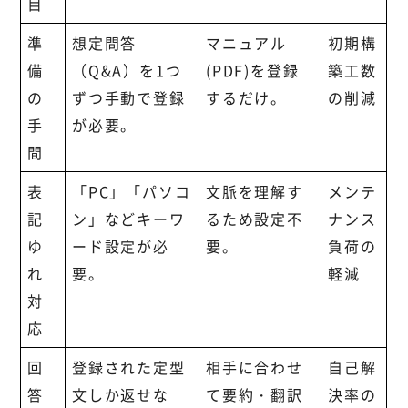
目
準
想定問答
マニュアル
初期構
備
（Q&A）を1つ
(PDF)を登録
築工数
の
ずつ手動で登録
するだけ。
の削減
手
が必要。
間
表
「PC」「パソコ
文脈を理解す
メンテ
記
ン」などキーワ
るため設定不
ナンス
ゆ
ード設定が必
要。
負荷の
れ
要。
軽減
対
応
回
登録された定型
相手に合わせ
自己解
答
文しか返せな
て要約・翻訳
決率の