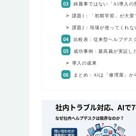
綺麗事ではない「AI導入の
課題1：「初期学習」が大変
課題2：現場が使ってくれな
比較表：従来型ヘルプデスク 
成功事例：最高裁が実証し
導入の成果
まとめ：AIは「修理屋」か