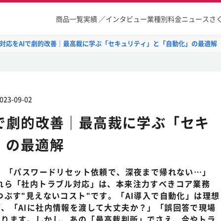
商品一覧
実績 ／インタビュー
業種別
料金
ニュース
さ
対応をAIで劇的改善｜最高裁に学ぶ「セキュリティ」と「自動化」の最適解
023-09-02
Iで劇的改善｜最高裁に学ぶ「セキ
」の最適解
」 「パスワードリセット依頼で、深夜まで帰れない…」
れら「社内トラブル対応」は、本来注力すべきコア業務
つぶす"見えないコスト"です。「AI導入で自動化」は理想
、「AIに社内情報を渡して大丈夫か？」「誤回答で現場
なります。しかし、あの「最高裁判所」でさえ、今やトラ