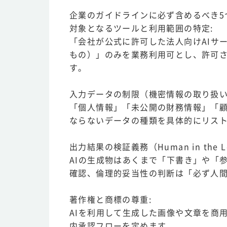
企業のガイドラインに必ず含めるべき5
対象となるツールと利用範囲の特定:
「会社が公式に許可した法人向けAIサ
もの）」のみを業務利用可とし、許可
す。
入力データの制限（機密情報の取り扱い
「個人情報」「未公開の財務情報」「顧
ならないデータの種類を具体的にリス
出力結果の検証義務（Human in the L
AIの生成物はあくまで「下書き」や「
確認、倫理的妥当性の判断は「必ず人
著作権と商標の尊重:
AIを利用して生成した画像や文章を商
内承認フローを定めます。