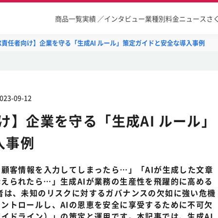
商品一覧
実績 ／インタビュー
業種別
料金
ニュース
さ
X責任者向け】企業を守る「生成AI ルール」策定ガイドと安全な導入事例
023-09-12
け】企業を守る「生成AI ルール」
入事例
、顧客情報を入力してしまったら…」「AIが生成した文章
えられたら…」生成AIが業務の生産性を飛躍的に高める
者は、未知のリスクに対するガバナンスの欠如に強い危機
ントロールし、AIの恩恵を安全に享受するために不可欠
ガイドライン）」の策定と運用です。本記事では、生成AI