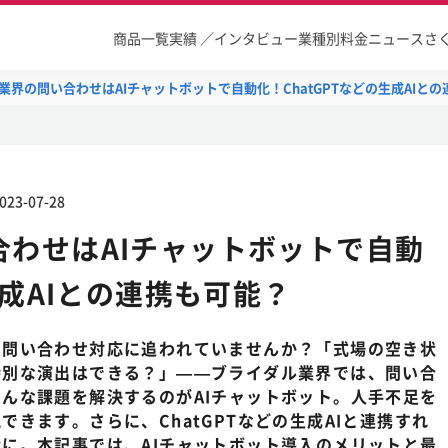
商品一覧
実績 ／インタビュー
業種別
料金
ニュース
さ
業界の問い合わせはAIチャットボットで自動化！ChatGPTなどの生成AIと
023-07-28
合わせはAIチャットボットで自動
生成AIとの連携も可能？
の問い合わせ対応に追われていませんか？「式場の空き状
特別な演出はできる？」——ブライダル業界では、問い合
んな課題を解決するのがAIチャットボット。人手不足を
きます。さらに、ChatGPTなどの生成AIと連携すれ
に。本記事では、AIチャットボット導入のメリットと最