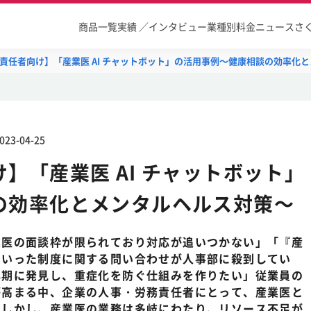
商品一覧
実績 ／インタビュー
業種別
料金
ニュース
さ
責任者向け】「産業医 AI チャットボット」の活用事例～健康相談の効率化
023-04-25
】「産業医 AI チャットボット」
の効率化とメンタルヘルス対策～
業医の面談枠が限られており対応が追いつかない」「『産
といった制度に関する問い合わせが人事部に殺到してい
早期に発見し、重症化を防ぐ仕組みを作りたい」従業員の
が高まる中、企業の人事・労務責任者にとって、産業医と
。しかし、産業医の業務は多岐にわたり、リソース不足が