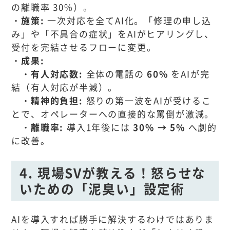
の離職率 30%）。
・施策:
一次対応を全てAI化。「修理の申し込
み」や「不具合の症状」をAIがヒアリングし、
受付を完結させるフローに変更。
・成果:
・有人対応数:
全体の電話の
60%
をAIが完
結（有人対応が半減）。
・精神的負担:
怒りの第一波をAIが受けるこ
とで、オペレーターへの直接的な罵倒が激減。
・離職率:
導入1年後には
30% → 5%
へ劇的
に改善。
4. 現場SVが教える！怒らせな
いための「泥臭い」設定術
AIを導入すれば勝手に解決するわけではありま