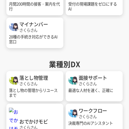
月間200時間の接客・案内を代
受付の現場課題をゼロにする
行
AI
マイナンバー
さくらさん
28種の手続き対応ができるAI
窓口
業種別DX
落とし物管理
面接サポート
さくらさん
さくらさん
落とし物の管理からリユース
最適な人材を速く、正確に
まで
ワークフロー
さくらさん
おでかけモビ
決裁専門のAIアシスタント
さくらさん