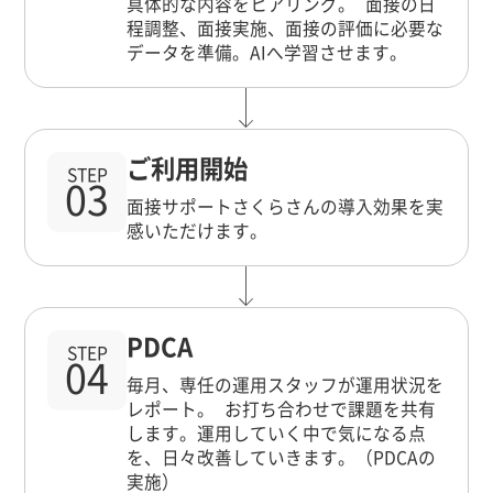
具体的な内容をヒアリング。 面接の日
程調整、面接実施、面接の評価に必要な
データを準備。AIへ学習させます。
ご利用開始
STEP
03
面接サポートさくらさんの導入効果を実
感いただけます。
PDCA
STEP
04
毎月、専任の運用スタッフが運用状況を
レポート。 お打ち合わせで課題を共有
します。運用していく中で気になる点
を、日々改善していきます。（PDCAの
実施）