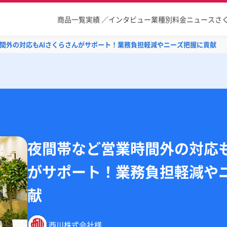
商品一覧
実績 ／インタビュー
業種別
料金
ニュース
さ
間外の対応もAIさくらさんがサポート！業務負担軽減やニーズ把握に貢献
夜間帯など営業時間外の対応も
がサポート！業務負担軽減や
献
西川株式会社
様