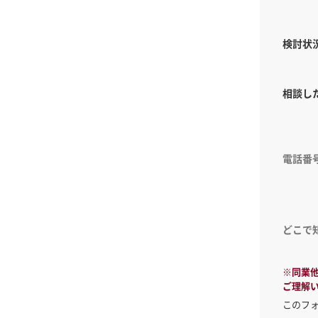
検討状
相談し
電話番
どこで
※同業
ご理解
このフ