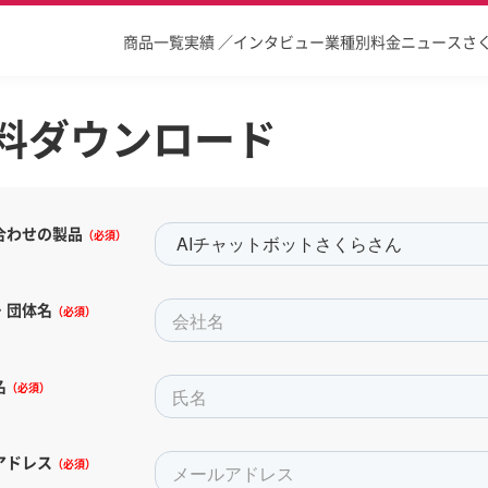
商品一覧
実績 ／インタビュー
業種別
料金
ニュース
さ
料ダウンロード
合わせの製品
（必須）
・団体名
（必須）
名
（必須）
アドレス
（必須）