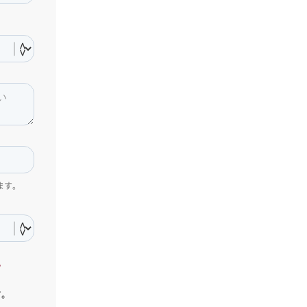
ます。
。
す。