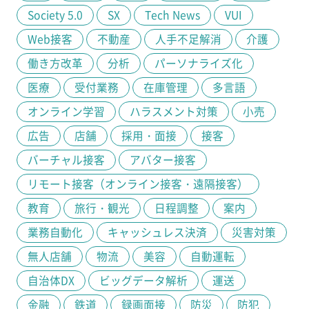
Society 5.0
SX
Tech News
VUI
Web接客
不動産
人手不足解消
介護
働き方改革
分析
パーソナライズ化
医療
受付業務
在庫管理
多言語
オンライン学習
ハラスメント対策
小売
広告
店舗
採用・面接
接客
バーチャル接客
アバター接客
リモート接客（オンライン接客・遠隔接客）
教育
旅行・観光
日程調整
案内
業務自動化
キャッシュレス決済
災害対策
無人店舗
物流
美容
自動運転
自治体DX
ビッグデータ解析
運送
金融
鉄道
録画面接
防災
防犯