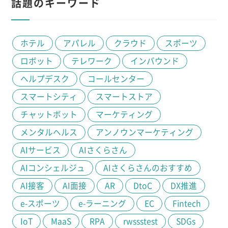
話題のキーワード
ホテル
アパレル
クラウド
スポーツ
ロボット
テレワーク
インバウンド
ヘルプデスク
コールセンター
スマートシティ
スマートストア
チャットボット
マーケティング
メンタルヘルス
アンノウンマーケティング
AIサービス
AIさくらさん
AIコンシェルジュ
AIさくらさんのおすすめ
AI接客
AI面接
AR
DtoC
DX推進
e-スポーツ
e-ラーニング
EC
Fintech
IoT
MaaS
RPA
rwssstest
SDGs