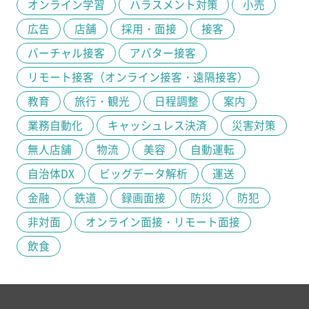
オンライン学習
ハラスメント対策
小売
広告
店舗
採用・面接
接客
バーチャル接客
アバター接客
リモート接客（オンライン接客・遠隔接客）
教育
旅行・観光
日程調整
案内
業務自動化
キャッシュレス決済
災害対策
無人店舗
物流
美容
自動運転
自治体DX
ビッグデータ解析
運送
金融
鉄道
録画面接
防災
防犯
非対面
オンライン面接・リモート面接
飲食