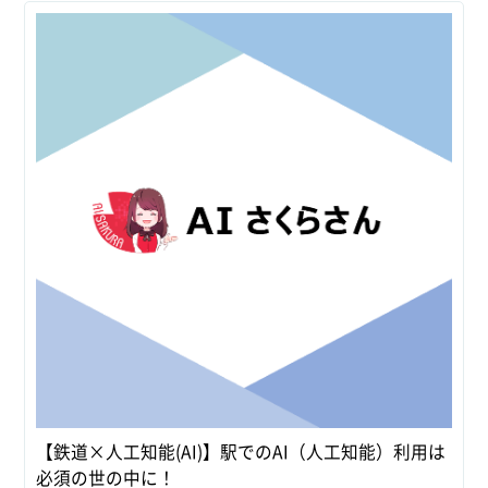
【鉄道×人工知能(AI)】駅でのAI（人工知能）利用は
必須の世の中に！