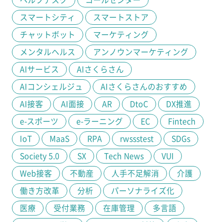
スマートシティ
スマートストア
チャットボット
マーケティング
メンタルヘルス
アンノウンマーケティング
AIサービス
AIさくらさん
AIコンシェルジュ
AIさくらさんのおすすめ
AI接客
AI面接
AR
DtoC
DX推進
e-スポーツ
e-ラーニング
EC
Fintech
IoT
MaaS
RPA
rwssstest
SDGs
Society 5.0
SX
Tech News
VUI
Web接客
不動産
人手不足解消
介護
働き方改革
分析
パーソナライズ化
医療
受付業務
在庫管理
多言語