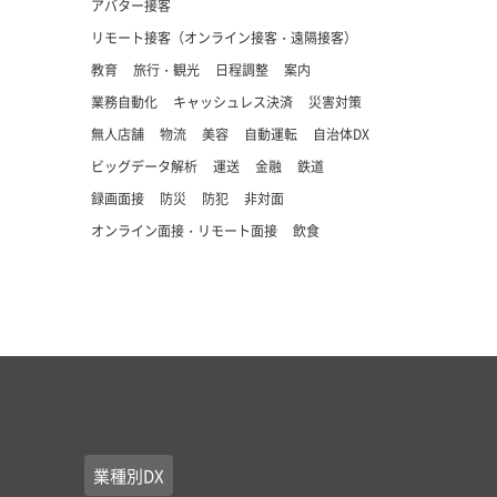
アバター接客
リモート接客（オンライン接客・遠隔接客）
教育
旅行・観光
日程調整
案内
業務自動化
キャッシュレス決済
災害対策
無人店舗
物流
美容
自動運転
自治体DX
ビッグデータ解析
運送
金融
鉄道
録画面接
防災
防犯
非対面
オンライン面接・リモート面接
飲食
業種別DX