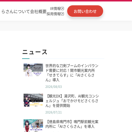
IR情報
くらさんについて
会社概要
お問い合わせ
採用情報
ニュース
世界的な刀剣ブームのインバウン
ド需要に対応！関市観光案内所
「せきてらす」に「AIさくらさ
ん」導入
2026/08/03
【観光DX】湯沢町、AI観光コンシ
ェルジュ「おでかけモビさくらさ
ん」を提供開始
2026/07/21
【徳島県鳴門市】鳴門駅前観光案
内所に「AIさくらさん」を導入