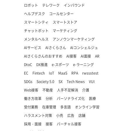
ロボット
テレワーク
インバウンド
ヘルプデスク
コールセンター
スマートシティ
スマートストア
チャットボット
マーケティング
メンタルヘルス
アンノウンマーケティング
AIサービス
AIさくらさん
AIコンシェルジュ
AIさくらさんのおすすめ
AI接客
AI面接
AR
DtoC
DX推進
e-スポーツ
e-ラーニング
EC
Fintech
IoT
MaaS
RPA
rwssstest
SDGs
Society 5.0
SX
Tech News
VUI
Web接客
不動産
人手不足解消
介護
働き方改革
分析
パーソナライズ化
医療
受付業務
在庫管理
多言語
オンライン学習
ハラスメント対策
小売
広告
店舗
採用・面接
接客
バーチャル接客