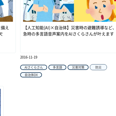
に備え
【人工知能(AI)×自治体】災害時の避難誘導など
欠
急時の多言語音声案内をAIさくらさんが叶えます
2016-11-19
AIさくらさん
多言語
災害対策
防災
自治体DX