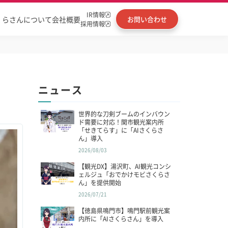
IR情報
くらさんについて
会社概要
お問い合わせ
採用情報
ニュース
世界的な刀剣ブームのインバウン
ド需要に対応！関市観光案内所
「せきてらす」に「AIさくらさ
ん」導入
2026/08/03
【観光DX】湯沢町、AI観光コンシ
ェルジュ「おでかけモビさくらさ
ん」を提供開始
2026/07/21
【徳島県鳴門市】鳴門駅前観光案
内所に「AIさくらさん」を導入