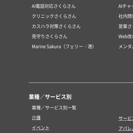
AI電話対応さくらさん
AIチ
クリニックさくらさん
社内問
カスハラ対策さくらさん
営業さ
見守りさくらさん
Web
Marine Sakura（フェリー・港）
メンタ
業種／サービス別
業種／サービス別一覧
介護
サービ
イベント
アパレ