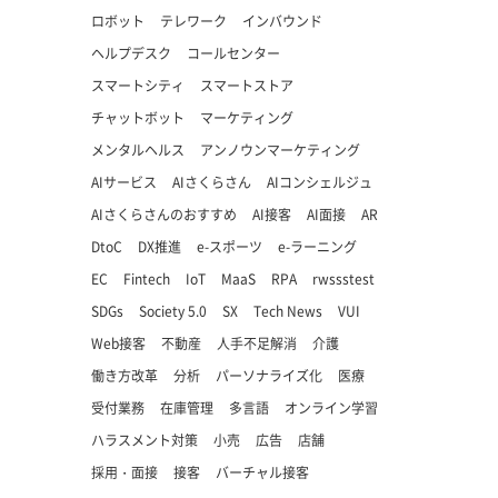
ロボット
テレワーク
インバウンド
ヘルプデスク
コールセンター
スマートシティ
スマートストア
チャットボット
マーケティング
メンタルヘルス
アンノウンマーケティング
AIサービス
AIさくらさん
AIコンシェルジュ
AIさくらさんのおすすめ
AI接客
AI面接
AR
DtoC
DX推進
e-スポーツ
e-ラーニング
EC
Fintech
IoT
MaaS
RPA
rwssstest
SDGs
Society 5.0
SX
Tech News
VUI
Web接客
不動産
人手不足解消
介護
働き方改革
分析
パーソナライズ化
医療
受付業務
在庫管理
多言語
オンライン学習
ハラスメント対策
小売
広告
店舗
採用・面接
接客
バーチャル接客