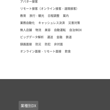
アバター接客
リモート接客（オンライン接客・遠隔接客）
教育
旅行・観光
日程調整
案内
業務自動化
キャッシュレス決済
災害対策
無人店舗
物流
美容
自動運転
自治体DX
ビッグデータ解析
運送
金融
鉄道
録画面接
防災
防犯
非対面
オンライン面接・リモート面接
飲食
業種別DX