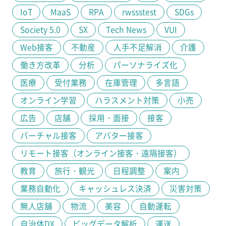
IoT
MaaS
RPA
rwssstest
SDGs
Society 5.0
SX
Tech News
VUI
Web接客
不動産
人手不足解消
介護
働き方改革
分析
パーソナライズ化
医療
受付業務
在庫管理
多言語
オンライン学習
ハラスメント対策
小売
広告
店舗
採用・面接
接客
バーチャル接客
アバター接客
リモート接客（オンライン接客・遠隔接客）
教育
旅行・観光
日程調整
案内
業務自動化
キャッシュレス決済
災害対策
無人店舗
物流
美容
自動運転
自治体DX
ビッグデータ解析
運送