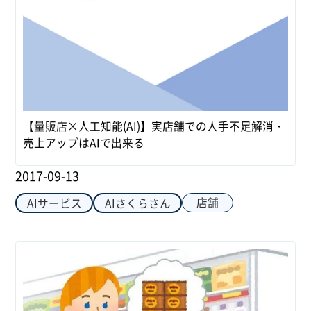
【量販店×人工知能(AI)】実店舗での人手不足解消・
売上アップはAIで出来る
2017-09-13
店舗
AIサービス
AIさくらさん