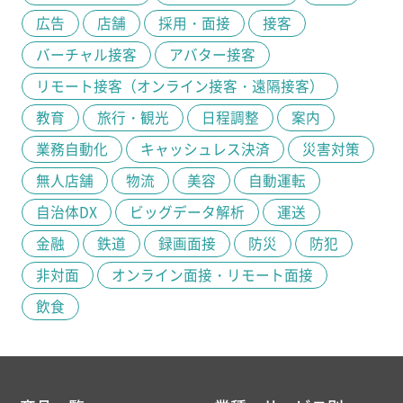
広告
店舗
採用・面接
接客
バーチャル接客
アバター接客
リモート接客（オンライン接客・遠隔接客）
教育
旅行・観光
日程調整
案内
業務自動化
キャッシュレス決済
災害対策
無人店舗
物流
美容
自動運転
自治体DX
ビッグデータ解析
運送
金融
鉄道
録画面接
防災
防犯
非対面
オンライン面接・リモート面接
飲食