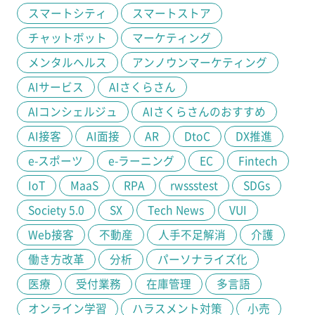
スマートシティ
スマートストア
チャットボット
マーケティング
メンタルヘルス
アンノウンマーケティング
AIサービス
AIさくらさん
AIコンシェルジュ
AIさくらさんのおすすめ
AI接客
AI面接
AR
DtoC
DX推進
e-スポーツ
e-ラーニング
EC
Fintech
IoT
MaaS
RPA
rwssstest
SDGs
Society 5.0
SX
Tech News
VUI
Web接客
不動産
人手不足解消
介護
働き方改革
分析
パーソナライズ化
医療
受付業務
在庫管理
多言語
オンライン学習
ハラスメント対策
小売