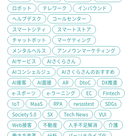
ロボット
テレワーク
インバウンド
ヘルプデスク
コールセンター
スマートシティ
スマートストア
チャットボット
マーケティング
メンタルヘルス
アンノウンマーケティング
AIサービス
AIさくらさん
AIコンシェルジュ
AIさくらさんのおすすめ
AI接客
AI面接
AR
DtoC
DX推進
e-スポーツ
e-ラーニング
EC
Fintech
IoT
MaaS
RPA
rwssstest
SDGs
Society 5.0
SX
Tech News
VUI
Web接客
不動産
人手不足解消
介護
働き方改革
分析
パーソナライズ化