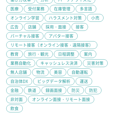
医療
受付業務
在庫管理
多言語
オンライン学習
ハラスメント対策
小売
広告
店舗
採用・面接
接客
バーチャル接客
アバター接客
リモート接客（オンライン接客・遠隔接客）
教育
旅行・観光
日程調整
案内
業務自動化
キャッシュレス決済
災害対策
無人店舗
物流
美容
自動運転
自治体DX
ビッグデータ解析
運送
金融
鉄道
録画面接
防災
防犯
非対面
オンライン面接・リモート面接
飲食