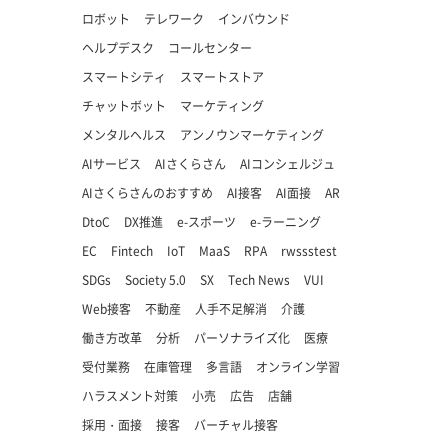
ロボット
テレワーク
インバウンド
ヘルプデスク
コールセンター
スマートシティ
スマートストア
チャットボット
マーケティング
メンタルヘルス
アンノウンマーケティング
AIサービス
AIさくらさん
AIコンシェルジュ
AIさくらさんのおすすめ
AI接客
AI面接
AR
DtoC
DX推進
e-スポーツ
e-ラーニング
EC
Fintech
IoT
MaaS
RPA
rwssstest
SDGs
Society 5.0
SX
Tech News
VUI
Web接客
不動産
人手不足解消
介護
働き方改革
分析
パーソナライズ化
医療
受付業務
在庫管理
多言語
オンライン学習
ハラスメント対策
小売
広告
店舗
採用・面接
接客
バーチャル接客