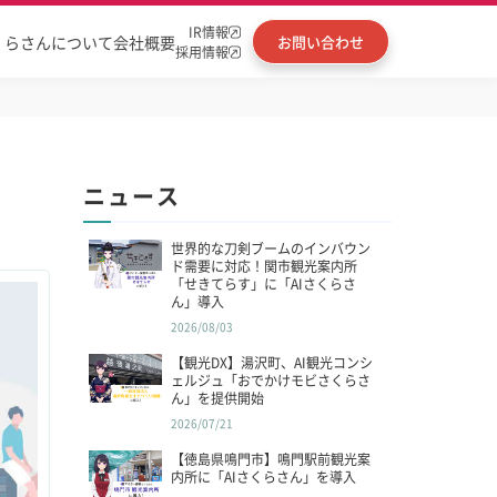
IR情報
くらさんについて
会社概要
お問い合わせ
採用情報
ニュース
世界的な刀剣ブームのインバウン
ド需要に対応！関市観光案内所
「せきてらす」に「AIさくらさ
ん」導入
2026/08/03
【観光DX】湯沢町、AI観光コンシ
ェルジュ「おでかけモビさくらさ
ん」を提供開始
2026/07/21
【徳島県鳴門市】鳴門駅前観光案
内所に「AIさくらさん」を導入