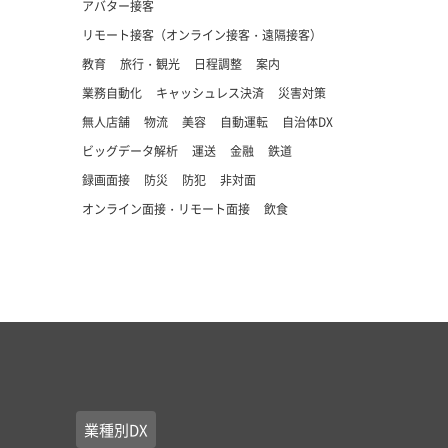
アバター接客
リモート接客（オンライン接客・遠隔接客）
教育
旅行・観光
日程調整
案内
業務自動化
キャッシュレス決済
災害対策
無人店舗
物流
美容
自動運転
自治体DX
ビッグデータ解析
運送
金融
鉄道
録画面接
防災
防犯
非対面
オンライン面接・リモート面接
飲食
業種別DX