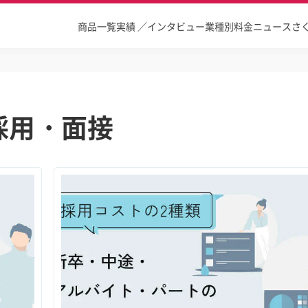
商品一覧
実績 ／インタビュー
業種別
料金
ニュース
さ
採用・面接