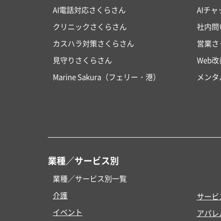
AI電話対応さくらさん
AIチ
クリニックさくらさん
社内問
カスハラ対策さくらさん
営業さ
見守りさくらさん
Web
Marine Sakura（フェリー・港）
メンタ
業種／サービス別
業種／サービス別一覧
介護
サービ
イベント
アパレ