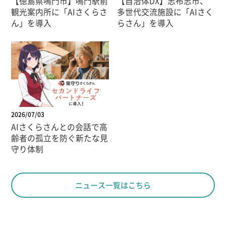
【徳島県鳴門市】鳴門駅前
【自治体DX】志布志市、
観光案内所に「AIさくらさ
多世代交流施設に「AIさく
ん」を導入
らさん」を導入
2026/07/03
AIさくらさんとの会話で高
齢者の孤立を防ぐ新たな見
守り体制
ニュース一覧はこちら