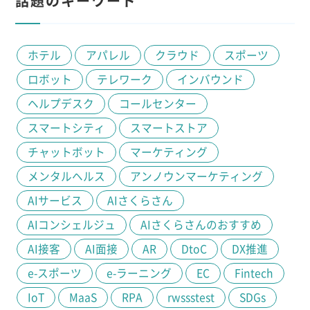
話題のキーワード
ホテル
アパレル
クラウド
スポーツ
ロボット
テレワーク
インバウンド
ヘルプデスク
コールセンター
スマートシティ
スマートストア
チャットボット
マーケティング
メンタルヘルス
アンノウンマーケティング
AIサービス
AIさくらさん
AIコンシェルジュ
AIさくらさんのおすすめ
AI接客
AI面接
AR
DtoC
DX推進
e-スポーツ
e-ラーニング
EC
Fintech
IoT
MaaS
RPA
rwssstest
SDGs