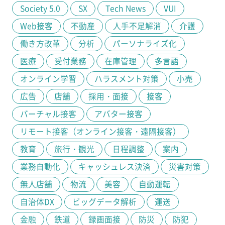
Society 5.0
SX
Tech News
VUI
Web接客
不動産
人手不足解消
介護
働き方改革
分析
パーソナライズ化
医療
受付業務
在庫管理
多言語
オンライン学習
ハラスメント対策
小売
広告
店舗
採用・面接
接客
バーチャル接客
アバター接客
リモート接客（オンライン接客・遠隔接客）
教育
旅行・観光
日程調整
案内
業務自動化
キャッシュレス決済
災害対策
無人店舗
物流
美容
自動運転
自治体DX
ビッグデータ解析
運送
金融
鉄道
録画面接
防災
防犯