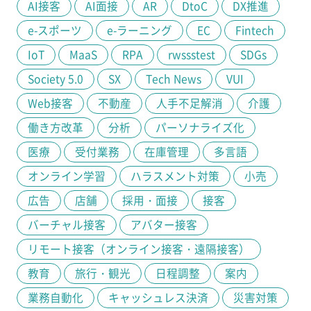
AI接客
AI面接
AR
DtoC
DX推進
e-スポーツ
e-ラーニング
EC
Fintech
IoT
MaaS
RPA
rwssstest
SDGs
Society 5.0
SX
Tech News
VUI
Web接客
不動産
人手不足解消
介護
働き方改革
分析
パーソナライズ化
医療
受付業務
在庫管理
多言語
オンライン学習
ハラスメント対策
小売
広告
店舗
採用・面接
接客
バーチャル接客
アバター接客
リモート接客（オンライン接客・遠隔接客）
教育
旅行・観光
日程調整
案内
業務自動化
キャッシュレス決済
災害対策