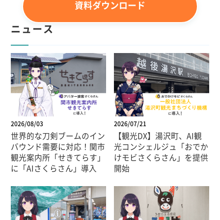
資料ダウンロード
ニュース
2026/08/03
2026/07/21
世界的な刀剣ブームのイン
【観光DX】湯沢町、AI観
バウンド需要に対応！関市
光コンシェルジュ「おでか
観光案内所「せきてらす」
けモビさくらさん」を提供
に「AIさくらさん」導入
開始