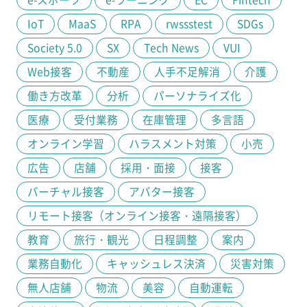
IoT
MaaS
RPA
rwssstest
SDGs
Society 5.0
SX
Tech News
VUI
Web接客
不動産
人手不足解消
介護
働き方改革
分析
パーソナライズ化
医療
受付業務
在庫管理
多言語
オンライン学習
ハラスメント対策
小売
広告
店舗
採用・面接
接客
バーチャル接客
アバター接客
リモート接客（オンライン接客・遠隔接客）
教育
旅行・観光
日程調整
案内
業務自動化
キャッシュレス決済
災害対策
無人店舗
物流
美容
自動運転