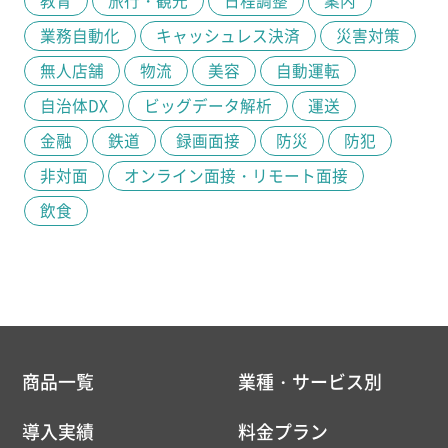
教育
旅行・観光
日程調整
案内
業務自動化
キャッシュレス決済
災害対策
無人店舗
物流
美容
自動運転
自治体DX
ビッグデータ解析
運送
金融
鉄道
録画面接
防災
防犯
非対面
オンライン面接・リモート面接
飲食
商品一覧
業種・サービス別
導入実績
料金プラン