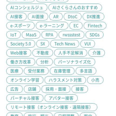
AIコンシェルジュ
AIさくらさんのおすすめ
AI接客
AI面接
AR
DtoC
DX推進
e-スポーツ
e-ラーニング
EC
Fintech
IoT
MaaS
RPA
rwssstest
SDGs
Society 5.0
SX
Tech News
VUI
Web接客
不動産
人手不足解消
介護
働き方改革
分析
パーソナライズ化
医療
受付業務
在庫管理
多言語
オンライン学習
ハラスメント対策
小売
広告
店舗
採用・面接
接客
バーチャル接客
アバター接客
リモート接客（オンライン接客・遠隔接客）