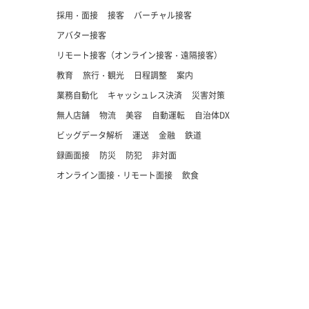
採用・面接
接客
バーチャル接客
アバター接客
リモート接客（オンライン接客・遠隔接客）
教育
旅行・観光
日程調整
案内
業務自動化
キャッシュレス決済
災害対策
無人店舗
物流
美容
自動運転
自治体DX
ビッグデータ解析
運送
金融
鉄道
録画面接
防災
防犯
非対面
オンライン面接・リモート面接
飲食