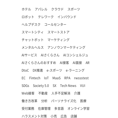
ホテル
アパレル
クラウド
スポーツ
ロボット
テレワーク
インバウンド
ヘルプデスク
コールセンター
スマートシティ
スマートストア
チャットボット
マーケティング
メンタルヘルス
アンノウンマーケティング
AIサービス
AIさくらさん
AIコンシェルジュ
AIさくらさんのおすすめ
AI接客
AI面接
AR
DtoC
DX推進
e-スポーツ
e-ラーニング
EC
Fintech
IoT
MaaS
RPA
rwssstest
SDGs
Society 5.0
SX
Tech News
VUI
Web接客
不動産
人手不足解消
介護
働き方改革
分析
パーソナライズ化
医療
受付業務
在庫管理
多言語
オンライン学習
ハラスメント対策
小売
広告
店舗