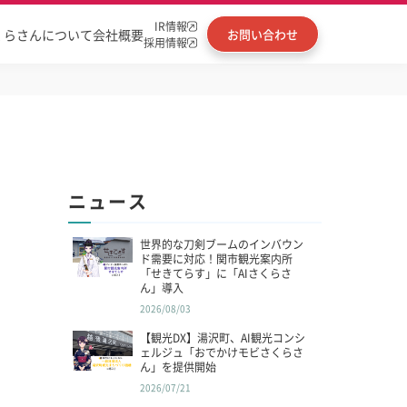
IR情報
くらさんについて
会社概要
お問い合わせ
採用情報
ニュース
世界的な刀剣ブームのインバウン
ド需要に対応！関市観光案内所
「せきてらす」に「AIさくらさ
ん」導入
2026/08/03
【観光DX】湯沢町、AI観光コンシ
ェルジュ「おでかけモビさくらさ
ん」を提供開始
2026/07/21