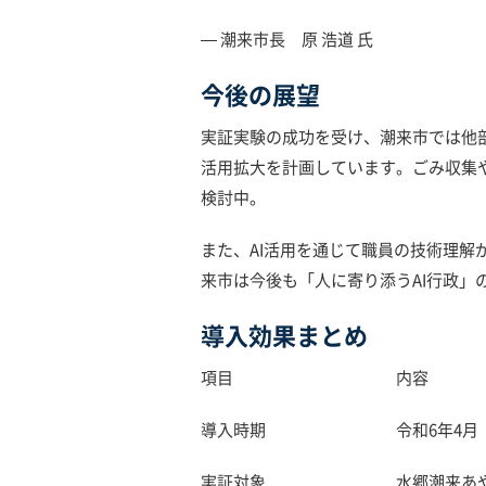
— 潮来市長 原 浩道 氏
今後の展望
実証実験の成功を受け、潮来市では他部
活用拡大を計画しています。ごみ収集
検討中。
また、AI活用を通じて職員の技術理解
来市は今後も「人に寄り添うAI行政」
導入効果まとめ
項目 内容
導入時期 令和6年4月
実証対象 水郷潮来あや