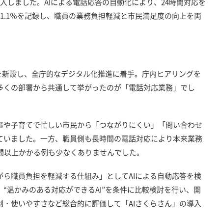
を導入しました。AIによる電話応答の自動化により、24時間対応を
1.1％を記録し、職員の業務負担軽減と市民満足度の向上を両
を新設し、全庁的なデジタル化推進に着手。庁内ヒアリングを
多くの部署から共通して挙がったのが「電話対応業務」でし
事や子育てで忙しい市民から「つながりにくい」「問い合わせ
ていました。一方、職員側も長時間の電話対応により本来業務
間以上かかる例も少なくありませんでした。
ら職員負担を軽減する仕組み」としてAIによる自動応答を検
“温かみのある対応ができるAI”を条件に比較検討を行い、開
・使いやすさなど総合的に評価して「AIさくらさん」の導入