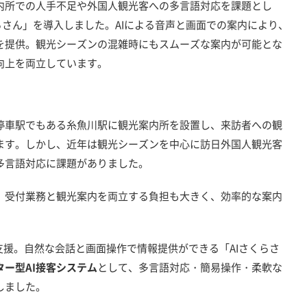
内所での人手不足や外国人観光客への多言語対応を課題とし
くらさん」を導入しました。AIによる音声と画面での案内により、
を提供。観光シーズンの混雑時にもスムーズな案内が可能とな
向上を両立しています。
停車駅でもある糸魚川駅に観光案内所を設置し、来訪者への観
ます。しかし、近年は観光シーズンを中心に訪日外国人観光客
多言語対応に課題がありました。
、受付業務と観光案内を両立する負担も大きく、効率的な案内
支援。自然な会話と画面操作で情報提供ができる「AIさくらさ
ター型AI接客システム
として、多言語対応・簡易操作・柔軟な
しました。