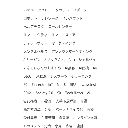
ホテル
アパレル
クラウド
スポーツ
ロボット
テレワーク
インバウンド
ヘルプデスク
コールセンター
スマートシティ
スマートストア
チャットボット
マーケティング
メンタルヘルス
アンノウンマーケティング
AIサービス
AIさくらさん
AIコンシェルジュ
AIさくらさんのおすすめ
AI接客
AI面接
AR
DtoC
DX推進
e-スポーツ
e-ラーニング
EC
Fintech
IoT
MaaS
RPA
rwssstest
SDGs
Society 5.0
SX
Tech News
VUI
Web接客
不動産
人手不足解消
介護
働き方改革
分析
パーソナライズ化
医療
受付業務
在庫管理
多言語
オンライン学習
ハラスメント対策
小売
広告
店舗