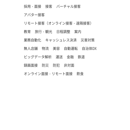
採用・面接
接客
バーチャル接客
アバター接客
リモート接客（オンライン接客・遠隔接客）
教育
旅行・観光
日程調整
案内
業務自動化
キャッシュレス決済
災害対策
無人店舗
物流
美容
自動運転
自治体DX
ビッグデータ解析
運送
金融
鉄道
録画面接
防災
防犯
非対面
オンライン面接・リモート面接
飲食