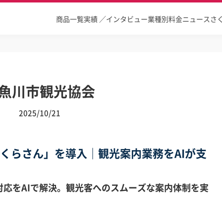
商品一覧
実績 ／インタビュー
業種別
料金
ニュース
さ
魚川市観光協会
2025/10/21
さくらさん」を導入｜観光案内業務をAIが支
応をAIで解決。観光客へのスムーズな案内体制を実