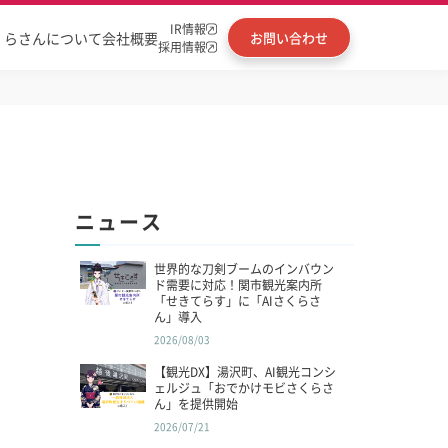
IR情報
くらさんについて
会社概要
お問い合わせ
採用情報
ニュース
世界的な刀剣ブームのインバウン
ド需要に対応！関市観光案内所
「せきてらす」に「AIさくらさ
ん」導入
2026/08/03
【観光DX】湯沢町、AI観光コンシ
ェルジュ「おでかけモビさくらさ
ん」を提供開始
2026/07/21