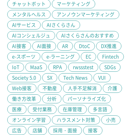
チャットボット
マーケティング
メンタルヘルス
アンノウンマーケティング
AIサービス
AIさくらさん
AIコンシェルジュ
AIさくらさんのおすすめ
AI接客
AI面接
AR
DtoC
DX推進
e-スポーツ
e-ラーニング
EC
Fintech
IoT
MaaS
RPA
rwssstest
SDGs
Society 5.0
SX
Tech News
VUI
Web接客
不動産
人手不足解消
介護
働き方改革
分析
パーソナライズ化
医療
受付業務
在庫管理
多言語
オンライン学習
ハラスメント対策
小売
広告
店舗
採用・面接
接客