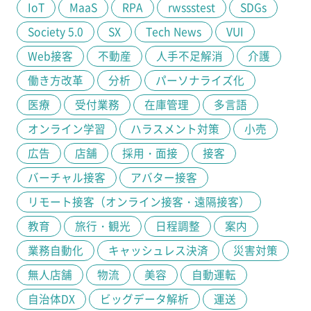
IoT
MaaS
RPA
rwssstest
SDGs
Society 5.0
SX
Tech News
VUI
Web接客
不動産
人手不足解消
介護
働き方改革
分析
パーソナライズ化
医療
受付業務
在庫管理
多言語
オンライン学習
ハラスメント対策
小売
広告
店舗
採用・面接
接客
バーチャル接客
アバター接客
リモート接客（オンライン接客・遠隔接客）
教育
旅行・観光
日程調整
案内
業務自動化
キャッシュレス決済
災害対策
無人店舗
物流
美容
自動運転
自治体DX
ビッグデータ解析
運送