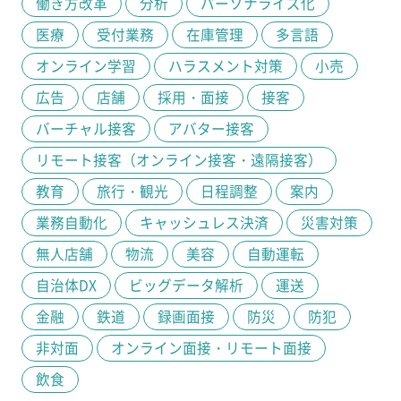
働き方改革
分析
パーソナライズ化
医療
受付業務
在庫管理
多言語
オンライン学習
ハラスメント対策
小売
広告
店舗
採用・面接
接客
バーチャル接客
アバター接客
リモート接客（オンライン接客・遠隔接客）
教育
旅行・観光
日程調整
案内
業務自動化
キャッシュレス決済
災害対策
無人店舗
物流
美容
自動運転
自治体DX
ビッグデータ解析
運送
金融
鉄道
録画面接
防災
防犯
非対面
オンライン面接・リモート面接
飲食