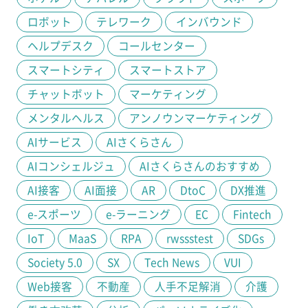
ロボット
テレワーク
インバウンド
ヘルプデスク
コールセンター
スマートシティ
スマートストア
チャットボット
マーケティング
メンタルヘルス
アンノウンマーケティング
AIサービス
AIさくらさん
AIコンシェルジュ
AIさくらさんのおすすめ
AI接客
AI面接
AR
DtoC
DX推進
e-スポーツ
e-ラーニング
EC
Fintech
IoT
MaaS
RPA
rwssstest
SDGs
Society 5.0
SX
Tech News
VUI
Web接客
不動産
人手不足解消
介護