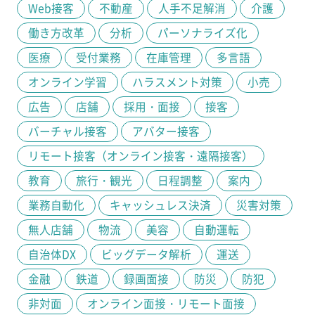
Web接客
不動産
人手不足解消
介護
働き方改革
分析
パーソナライズ化
医療
受付業務
在庫管理
多言語
オンライン学習
ハラスメント対策
小売
広告
店舗
採用・面接
接客
バーチャル接客
アバター接客
リモート接客（オンライン接客・遠隔接客）
教育
旅行・観光
日程調整
案内
業務自動化
キャッシュレス決済
災害対策
無人店舗
物流
美容
自動運転
自治体DX
ビッグデータ解析
運送
金融
鉄道
録画面接
防災
防犯
非対面
オンライン面接・リモート面接