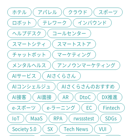
ホテル
アパレル
クラウド
スポーツ
ロボット
テレワーク
インバウンド
ヘルプデスク
コールセンター
スマートシティ
スマートストア
チャットボット
マーケティング
メンタルヘルス
アンノウンマーケティング
AIサービス
AIさくらさん
AIコンシェルジュ
AIさくらさんのおすすめ
AI接客
AI面接
AR
DtoC
DX推進
e-スポーツ
e-ラーニング
EC
Fintech
IoT
MaaS
RPA
rwssstest
SDGs
Society 5.0
SX
Tech News
VUI