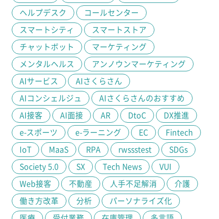
ヘルプデスク
コールセンター
スマートシティ
スマートストア
チャットボット
マーケティング
メンタルヘルス
アンノウンマーケティング
AIサービス
AIさくらさん
AIコンシェルジュ
AIさくらさんのおすすめ
AI接客
AI面接
AR
DtoC
DX推進
e-スポーツ
e-ラーニング
EC
Fintech
IoT
MaaS
RPA
rwssstest
SDGs
Society 5.0
SX
Tech News
VUI
Web接客
不動産
人手不足解消
介護
働き方改革
分析
パーソナライズ化
医療
受付業務
在庫管理
多言語