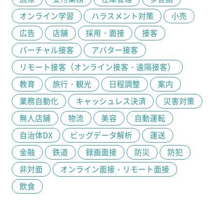
オンライン学習
ハラスメント対策
小売
広告
店舗
採用・面接
接客
バーチャル接客
アバター接客
リモート接客（オンライン接客・遠隔接客）
教育
旅行・観光
日程調整
案内
業務自動化
キャッシュレス決済
災害対策
無人店舗
物流
美容
自動運転
自治体DX
ビッグデータ解析
運送
金融
鉄道
録画面接
防災
防犯
非対面
オンライン面接・リモート面接
飲食