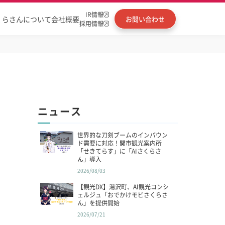
IR情報
くらさんについて
会社概要
お問い合わせ
採用情報
ニュース
世界的な刀剣ブームのインバウン
ド需要に対応！関市観光案内所
「せきてらす」に「AIさくらさ
ん」導入
2026/08/03
【観光DX】湯沢町、AI観光コンシ
ェルジュ「おでかけモビさくらさ
ん」を提供開始
2026/07/21