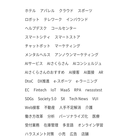
ホテル
アパレル
クラウド
スポーツ
ロボット
テレワーク
インバウンド
ヘルプデスク
コールセンター
スマートシティ
スマートストア
チャットボット
マーケティング
メンタルヘルス
アンノウンマーケティング
AIサービス
AIさくらさん
AIコンシェルジュ
AIさくらさんのおすすめ
AI接客
AI面接
AR
DtoC
DX推進
e-スポーツ
e-ラーニング
EC
Fintech
IoT
MaaS
RPA
rwssstest
SDGs
Society 5.0
SX
Tech News
VUI
Web接客
不動産
人手不足解消
介護
働き方改革
分析
パーソナライズ化
医療
受付業務
在庫管理
多言語
オンライン学習
ハラスメント対策
小売
広告
店舗