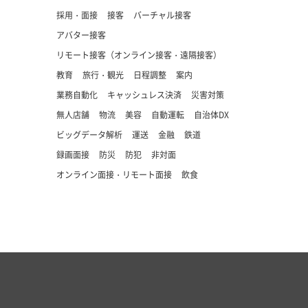
採用・面接
接客
バーチャル接客
アバター接客
リモート接客（オンライン接客・遠隔接客）
教育
旅行・観光
日程調整
案内
業務自動化
キャッシュレス決済
災害対策
無人店舗
物流
美容
自動運転
自治体DX
ビッグデータ解析
運送
金融
鉄道
録画面接
防災
防犯
非対面
オンライン面接・リモート面接
飲食