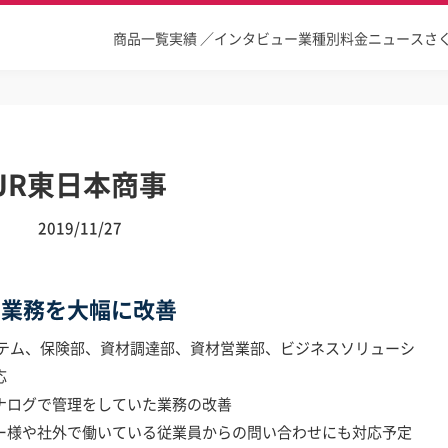
商品一覧
実績 ／インタビュー
業種別
料金
ニュース
さ
JR東日本商事
2019/11/27
た業務を大幅に改善
テム、保険部、資材調達部、資材営業部、ビジネスソリューシ
応
ナログで管理をしていた業務の改善
ー様や社外で働いている従業員からの問い合わせにも対応予定