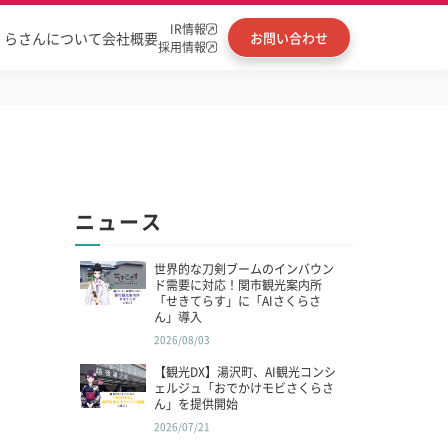
IR情報
くらさんについて
会社概要
お問い合わせ
採用情報
ニュース
世界的な刀剣ブームのインバウン
ド需要に対応！関市観光案内所
「せきてらす」に「AIさくらさ
ん」導入
2026/08/03
【観光DX】湯沢町、AI観光コンシ
ェルジュ「おでかけモビさくらさ
ん」を提供開始
2026/07/21