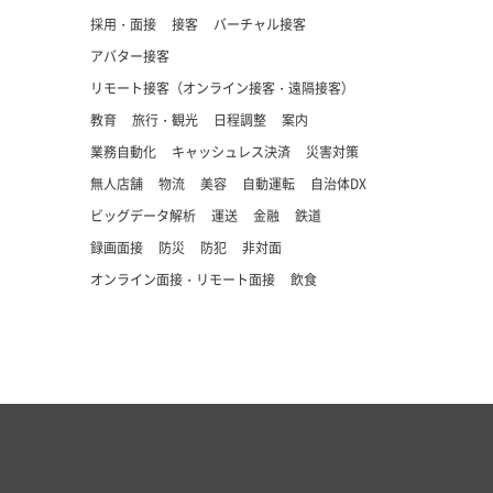
採用・面接
接客
バーチャル接客
アバター接客
リモート接客（オンライン接客・遠隔接客）
教育
旅行・観光
日程調整
案内
業務自動化
キャッシュレス決済
災害対策
無人店舗
物流
美容
自動運転
自治体DX
ビッグデータ解析
運送
金融
鉄道
録画面接
防災
防犯
非対面
オンライン面接・リモート面接
飲食