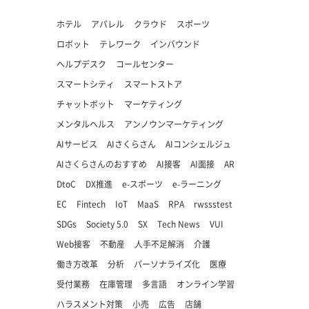
ホテル
アパレル
クラウド
スポーツ
ロボット
テレワーク
インバウンド
ヘルプデスク
コールセンター
スマートシティ
スマートストア
チャットボット
マーケティング
メンタルヘルス
アンノウンマーケティング
AIサービス
AIさくらさん
AIコンシェルジュ
AIさくらさんのおすすめ
AI接客
AI面接
AR
DtoC
DX推進
e-スポーツ
e-ラーニング
EC
Fintech
IoT
MaaS
RPA
rwssstest
SDGs
Society 5.0
SX
Tech News
VUI
Web接客
不動産
人手不足解消
介護
働き方改革
分析
パーソナライズ化
医療
受付業務
在庫管理
多言語
オンライン学習
ハラスメント対策
小売
広告
店舗