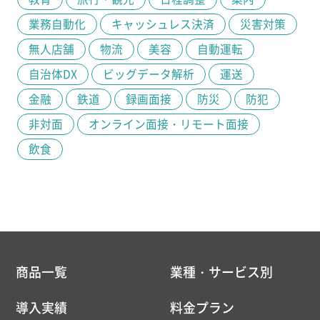
業務自動化
キャッシュレス決済
災害対策
無人店舗
物流
美容
自動運転
自治体DX
ビッグデータ解析
運送
金融
鉄道
録画面接
防災
防犯
非対面
オンライン面接・リモート面接
飲食
商品一覧
業種・サービス別
導入実績
料金プラン