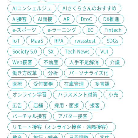
AIコンシェルジュ
AIさくらさんのおすすめ
AI接客
AI面接
AR
DtoC
DX推進
e-スポーツ
e-ラーニング
EC
Fintech
IoT
MaaS
RPA
rwssstest
SDGs
Society 5.0
SX
Tech News
VUI
Web接客
不動産
人手不足解消
介護
働き方改革
分析
パーソナライズ化
医療
受付業務
在庫管理
多言語
オンライン学習
ハラスメント対策
小売
広告
店舗
採用・面接
接客
バーチャル接客
アバター接客
リモート接客（オンライン接客・遠隔接客）
教育
旅行・観光
日程調整
案内