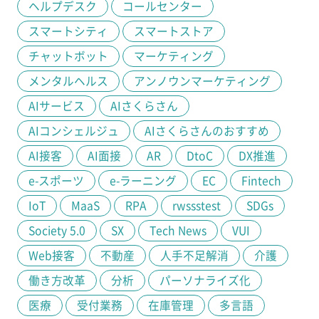
ヘルプデスク
コールセンター
スマートシティ
スマートストア
チャットボット
マーケティング
メンタルヘルス
アンノウンマーケティング
AIサービス
AIさくらさん
AIコンシェルジュ
AIさくらさんのおすすめ
AI接客
AI面接
AR
DtoC
DX推進
e-スポーツ
e-ラーニング
EC
Fintech
IoT
MaaS
RPA
rwssstest
SDGs
Society 5.0
SX
Tech News
VUI
Web接客
不動産
人手不足解消
介護
働き方改革
分析
パーソナライズ化
医療
受付業務
在庫管理
多言語