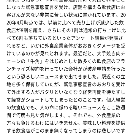
になった緊急事態宣言を受け、店舗を構える飲食店はお
客さんが来ない非常に苦しい状況に置かれています。20
20年4月時点では、以前に比べて売り上げが減少した飲
食店が8割を超え、さらにその1割は通常の打ち上げに比
べて6割も落ちているといったアンケート結果が発表さ
れるなど、いかに外食産業全体がおおきくダメージを受
けているのかが見れとれます。最近だと、大手焼き肉チ
ェーンの「牛角」をはじめとした数多くの飲食店のフラ
ンチャイズ契約を行っていた会社がが破産申請を行った
という恐ろしいニュースまで出てきました。駅近くの立
地を多く保有していたが、緊急事態宣言のあおりを受け
て外出する人がパタリといなくなり経営再開を待たずし
て経営がショートしてしまったとのことです。個人経営
の飲食店でも、人の命に係わる暗いニュースをここ数週
間で何度も見た気がします。。それでも、外食産業の
方々も負けるわけにはいきません。美味しい料理を提供
する飲食店がこのまま無くなってしまうのは悲しいです