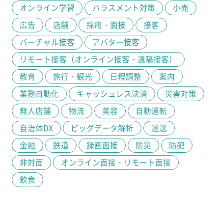
オンライン学習
ハラスメント対策
小売
広告
店舗
採用・面接
接客
バーチャル接客
アバター接客
リモート接客（オンライン接客・遠隔接客）
教育
旅行・観光
日程調整
案内
業務自動化
キャッシュレス決済
災害対策
無人店舗
物流
美容
自動運転
自治体DX
ビッグデータ解析
運送
金融
鉄道
録画面接
防災
防犯
非対面
オンライン面接・リモート面接
飲食