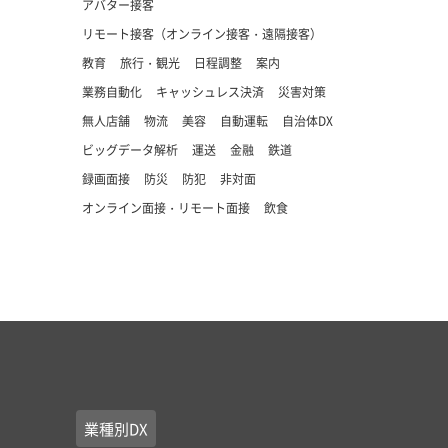
アバター接客
リモート接客（オンライン接客・遠隔接客）
教育
旅行・観光
日程調整
案内
業務自動化
キャッシュレス決済
災害対策
無人店舗
物流
美容
自動運転
自治体DX
ビッグデータ解析
運送
金融
鉄道
録画面接
防災
防犯
非対面
オンライン面接・リモート面接
飲食
業種別DX