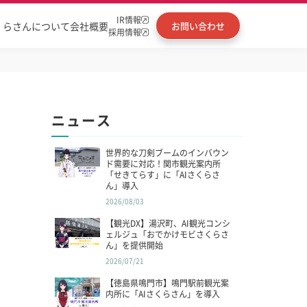
IR情報
くらさんについて
会社概要
お問い合わせ
採用情報
ニュース
世界的な刀剣ブームのインバウン
ド需要に対応！関市観光案内所
「せきてらす」に「AIさくらさ
ん」導入
2026/08/03
【観光DX】湯沢町、AI観光コンシ
ェルジュ「おでかけモビさくらさ
ん」を提供開始
2026/07/21
【徳島県鳴門市】鳴門駅前観光案
内所に「AIさくらさん」を導入