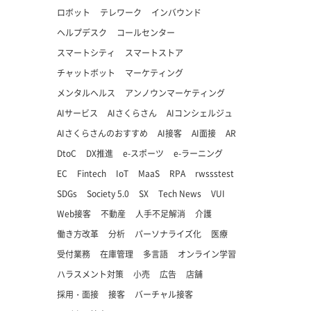
ロボット
テレワーク
インバウンド
ヘルプデスク
コールセンター
スマートシティ
スマートストア
チャットボット
マーケティング
メンタルヘルス
アンノウンマーケティング
AIサービス
AIさくらさん
AIコンシェルジュ
AIさくらさんのおすすめ
AI接客
AI面接
AR
DtoC
DX推進
e-スポーツ
e-ラーニング
EC
Fintech
IoT
MaaS
RPA
rwssstest
SDGs
Society 5.0
SX
Tech News
VUI
Web接客
不動産
人手不足解消
介護
働き方改革
分析
パーソナライズ化
医療
受付業務
在庫管理
多言語
オンライン学習
ハラスメント対策
小売
広告
店舗
採用・面接
接客
バーチャル接客