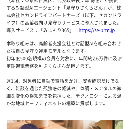
（本社：東京都目黒区、代表取締役：森 博也）が提供
する対話型AIエージェント「見守りさくらさん」が、株
式会社セカンドライフパートナーズ（以下、セカンドラ
イフ）の高齢者向け見守りサービスに導入されました。
導入サービス：「みまもり365」
https://se-prtn.jp
本取り組みは、高齢者支援会社と対話型AIを組み合わせ
た独自の見守り運用モデルとなります。
初年度500名規模の会員を対象に、年間約2.6万件に及ぶ
定期架電業務をAIさくらさんが担います。
週1回、対象者に自動で電話をかけ、安否確認だけでな
く、雑談を通じた孤独感の軽減や、体調・メンタルの微
細な変化の検知までを包括した、テクノロジーによる温
かな地域セーフティネットの構築に貢献します。