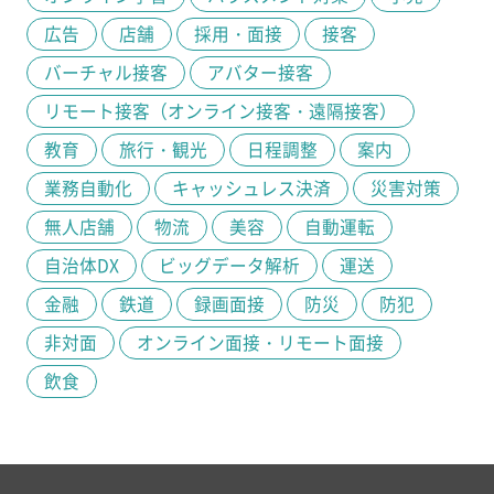
広告
店舗
採用・面接
接客
バーチャル接客
アバター接客
リモート接客（オンライン接客・遠隔接客）
教育
旅行・観光
日程調整
案内
業務自動化
キャッシュレス決済
災害対策
無人店舗
物流
美容
自動運転
自治体DX
ビッグデータ解析
運送
金融
鉄道
録画面接
防災
防犯
非対面
オンライン面接・リモート面接
飲食