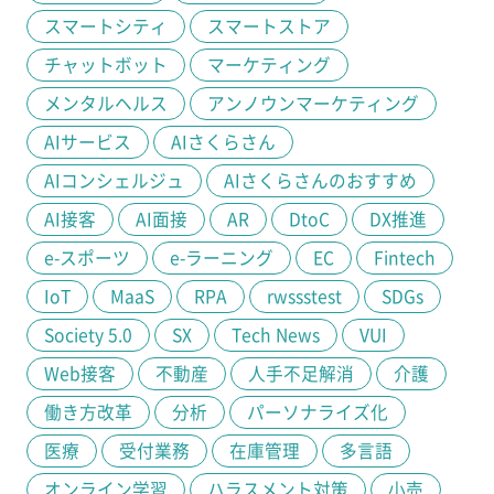
スマートシティ
スマートストア
チャットボット
マーケティング
メンタルヘルス
アンノウンマーケティング
AIサービス
AIさくらさん
AIコンシェルジュ
AIさくらさんのおすすめ
AI接客
AI面接
AR
DtoC
DX推進
e-スポーツ
e-ラーニング
EC
Fintech
IoT
MaaS
RPA
rwssstest
SDGs
Society 5.0
SX
Tech News
VUI
Web接客
不動産
人手不足解消
介護
働き方改革
分析
パーソナライズ化
医療
受付業務
在庫管理
多言語
オンライン学習
ハラスメント対策
小売